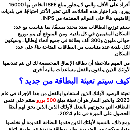
أفراد على الأقل، والتي
لا يتجاوز مبلغ ISEE الخاص بها 15000
يورو
. يتم اختيار هذه العائلات، التي تعتبر الأكثر احتياجًا، في بلديات
إقامتهم، بناءً على القوائم المقدمة من INPS.
سيتم توزيع البطاقات بعدد محدد مسبقًا، بما يتناسب مع عدد
السكان المقيمين في كل بلدية. ومن المتوقع أن يتم توزيع
حوالي
مليون و300 ألف بطاقة
في جميع أنحاء إيطاليا ، وسيكون
لكل بلدية عدد متناسب من البطاقات المتاحة بناءً على عدد
السكان.
من المهم ملاحظة أن بطاقة الإنفاق المخصصة لك لن يتم تقديمها
لأولئك الذين يتلقون بالفعل مساعدات مالية أخرى .
كيف سيتم تعبئة البطاقة من جديد ؟
تعبئة الرصيد لأولئك الذين استفادوا بالفعل من هذا الإجراء في عام
2023. والخبر السار هو أن
تعبئة مبلغ
500 يورو
ستتم على نفس
البطاقة التي بحوزتهم بالفعل
لأولئك الذين الذين يحق لهم أيضًا
الحصول على الميزة في عام 2024.
ومع ذلك، بالنسبة لأولئك الذين فقدوا البطاقة القديمة أو تخلصوا
منها، سيكون من الضروري طلب بطاقة جديدة عن طريق اتباع