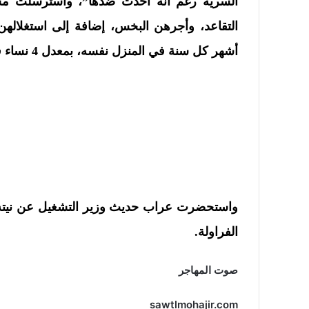
السرية رغم أنه أُحدث ضدها”، واسترسلت 
أشهر كل سنة في المنزل نفسه، بمعدل 4 نساء في كل غرفة دون أن يعرفن بعضهن البعض”.
واستحضرت عراب حديث وزير التشغيل عن نيته
الفراولة.
صوت المهاجر
sawtlmohajir.com