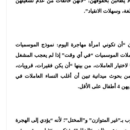
ا يطالبن بحقوقهن؛ “لأنهن خائفات من عدم تشغيلهن
غة، وسهلات الانقياد”.
“أن تكوني امرأة مهاجرة اليوم: نموذج الموسميات
لعاملات الموسميات “في أي وقت” إذا لم يعجب المشغل
لاختيار العاملات، من بينها “أن يكن فقيرات، قرويات،
ن بحوث ميدانية تبين أن أغلب النساء العاملات في
ب بـ”غير المتوازن” و”المختل”؛ لأنه “يؤدي إلى الهجرة