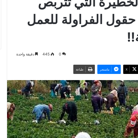
خطيرة التي تتربص
حقول الفراولة للعمل
!
0
445
دقيقة واحدة
‫X
ماسنجر
طباعة