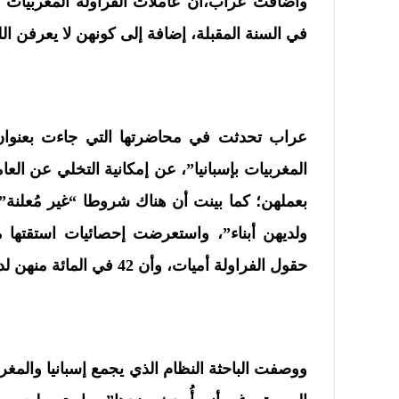
وأضافت عراب،أن عاملات الفراولة المغربيات ل
في السنة المقبلة، إضافة إلى كونهن لا يعرفن الل
عراب تحدثت في محاضرتها التي جاءت بعنوان 
المغربيات بإسبانيا”، عن إمكانية التخلي عن ا
بعملهن؛ كما بينت أن هناك شروطا “غير مُعلنة” 
ولديهن أبناء”، واستعرضت إحصائيات استقتها م
حقول الفراولة أميات، وأن 42 في المائة منهن لديهن 4 أطفال على الأقل.
ووصفت الباحثة النظام الذي يجمع إسبانيا والمغر