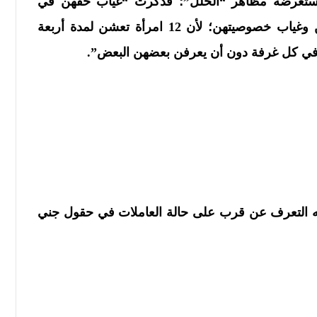
مستعرضة مظاهر “الخلل”؛ فذكرت “غياب حقهن في
التقاعد، وأجرهن البخس، إضافة إلى استغلالهن وغياب خصوصيتهن؛ لأن 12 امرأة تعشن لمدة أربعة
 التعرف عن قرب على حالة العاملات في حقول جني