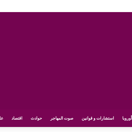
أوروبا
استشارات و قوانين
صوت المهاجر
حوادث
اقتصاد
عل