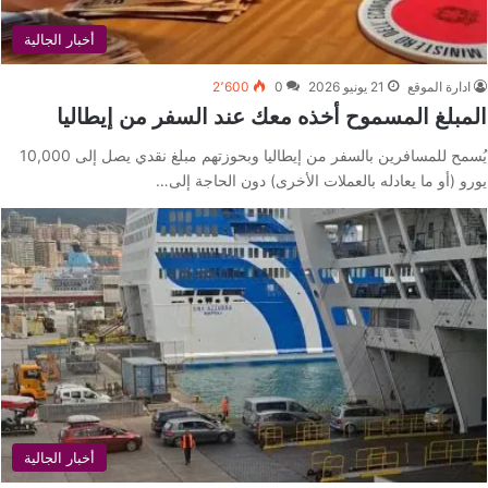
أخبار الجالية
ادارة الموقع
21 يونيو 2026
0
2٬600
المبلغ المسموح أخذه معك عند السفر من إيطاليا
يُسمح للمسافرين بالسفر من إيطاليا وبحوزتهم مبلغ نقدي يصل إلى 10,000
يورو (أو ما يعادله بالعملات الأخرى) دون الحاجة إلى…
أخبار الجالية