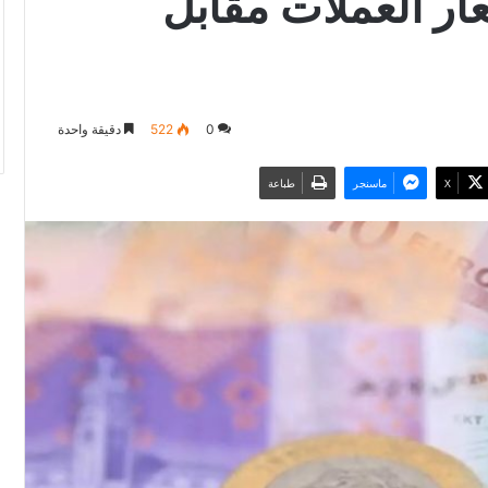
ار العملات مقابل
0
522
دقيقة واحدة
‫X
ماسنجر
طباعة