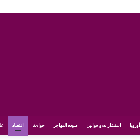
أوروبا
استشارات و قوانين
صوت المهاجر
حوادث
اقتصاد
عل