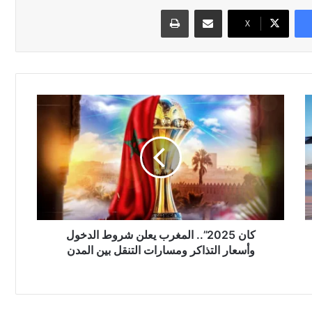
مشاركة عبر البريد
طباعة
‫X
ك
ا
ن
2
0
2
5
”
.
.
كان 2025”.. المغرب يعلن شروط الدخول
ا
وأسعار التذاكر ومسارات التنقل بين المدن
ل
م
غ
ر