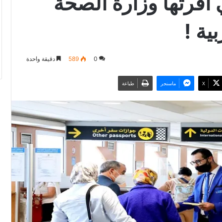
أقرتها وزارة الصحة
ية !
0
589
دقيقة واحدة
‫X
ماسنجر
طباعة