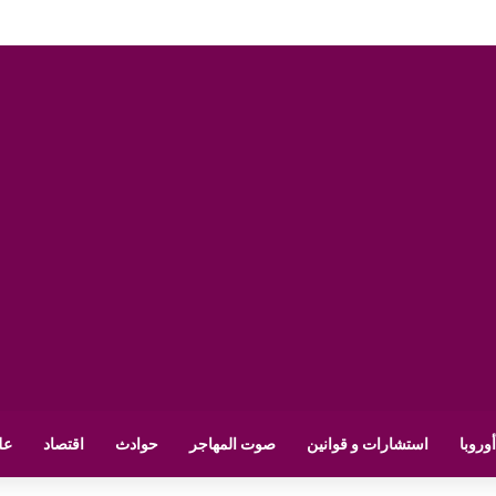
أوروبا
استشارات و قوانين
صوت المهاجر
حوادث
اقتصاد
عل