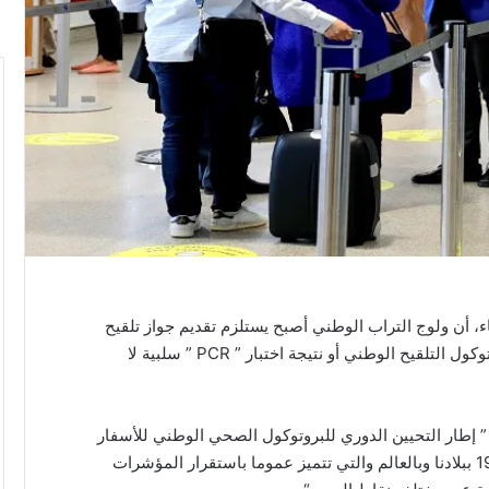
اء، أن ولوج التراب الوطني أصبح يستلزم تقديم جواز تلقيح
ساري المفعول ضد “السارس – كوف-2 ” وفقا لبروتوكول التلقيح الوطني أو نتيجة اختبار ” PCR ” سلبية لا
ي ” إطار التحيين الدوري للبروتوكول الصحي الوطني للأسفار
الدولية، وبالنظر لما تعرفه الوضعية الوبائية لكوفيد-19 ببلادنا وبالعالم والتي تتميز عموما باستقرار المؤشرات