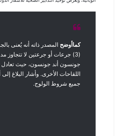
الوبائية، وبغرض توحيد التدابير الصحية للأسفار الدول
كماأوضح
المصدر ذاته أنه يُعنى بال
(3) جرعات أو جرعتين لا تتجاوز مد
جونسون أند جونسون، حيث تعادل ا
جميع شروط الولوج.