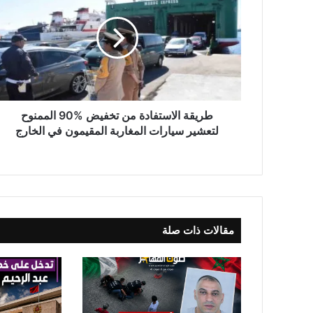
ي
ق
ة
ا
ل
ا
س
ت
طريقة الاستفادة من تخفيض %90 الممنوح
ف
لتعشير سيارات المغاربة المقيمون في الخارج
ا
د
ة
م
ن
ت
مقالات ذات صلة
خ
ف
ي
ض
%
9