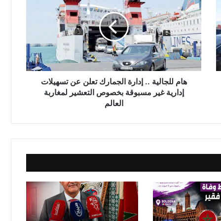
م
ل
ل
ج
ا
ل
ي
ة
هام للجالية .. إدارة الجمارك تعلن عن تسهيلات
.
إدارية غير مسبوقة بخصوص التعشير لمغاربة
.
العالم
إ
د
ا
ر
ة
ا
ل
ج
م
ا
ر