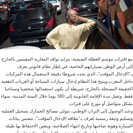
مع اقتراب موسم العطلة الصيفية، يتزايد توافد المغاربة المقيمين بالخارج
إلى أرض الوطن بسياراتهم الخاصة، في إطار نظام قانوني يعرف
بـ”الإدخال المؤقت”، الذي يحدد شروطا دقيقة لاستعمال هذه المركبات
داخل المغرب.ويتيح هذا النظام إدخال سيارات السياحة أو العربات النفعية
الخفيفة المسجلة بالخارج، شريطة أن يكون استعمالها شخصيا وسياحيا
فقط. وتصل مدة الإقامة القانونية إلى 180 يوما خلال السنة المدنية، سواء
بشكل متواصل أو موزع على فترات.
وعند الوصول إلى التراب الوطني، تتولى مصالح الجمارك تسجيل العملية
وتسليم وثيقة رسمية تُعرف بـ”بطاقة الإدخال المؤقت”، تتضمن بيانات
السيارة وهوية صاحبها وتاريخ انتهاء الصلاحية، ويتعين الاحتفاظ بها طيلة