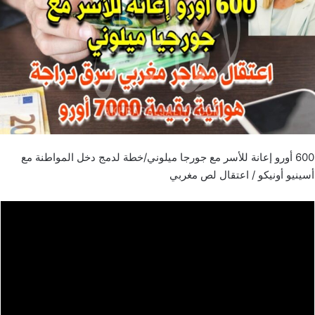
600 أورو إعانة للأسر مع جورجا ميلوني/خطة لدمج دخل المواطنة مع
أسينيو أونيكو / اعتقال لص مغربي