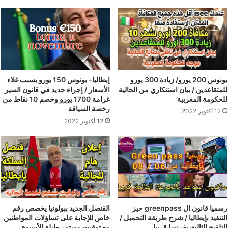
بونوس 200 يورو/ زيادة 300 يورو
إيطاليا- بونوس 150 يورو بسبب غلاء
للمتقاعدين / بيان استنكاري من الجالية
الأسعار / إجراء جديد في قانون السير
للحكومة المغربية
غرامة 1700 يورو وخصم 10 نقاط من
رخصة السياقة
12 أكتوبر 2022
12 أكتوبر 2022
رسميا قانون ال greenpass حيز
القنصل الجديد ببولونيا يخصص رقم
التنفيد بإيطاليا / شرح طريقة التحميل /
خاص للإجابة على تساؤلات المواطنين
التلقيح الثالث بفرنسا قريبا …
مع توقيت مستمر طيلة الأسبوع