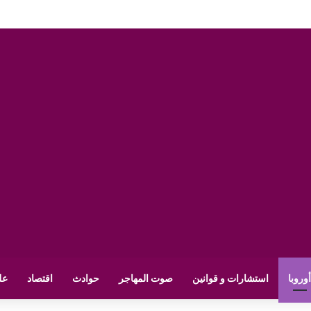
أوروبا
استشارات و قوانين
صوت المهاجر
حوادث
اقتصاد
عل