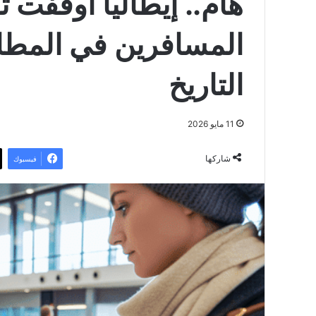
هام.. إيطاليا أوقفت 
المسافرين في المطار
التاريخ
11 مايو 2026
شاركها
فيسبوك