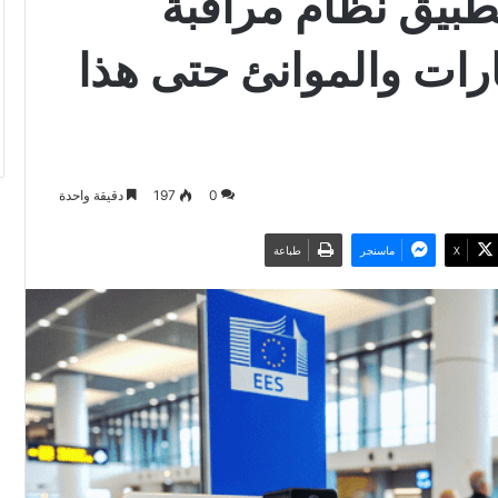
تطبيق نظام مراقبة
ات والموانئ حتى هذا
0
197
دقيقة واحدة
‫X
ماسنجر
طباعة