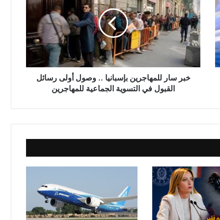
ر
س
ا
ر
ل
ل
م
ه
خبر سار للمهاجرين بإسبانيا .. وصول أولى رسائل
ا
القبول في التسوية الجماعية للمهاجرين
ج
ر
ي
ن
ب
إ
س
ب
ا
ن
ي
ا