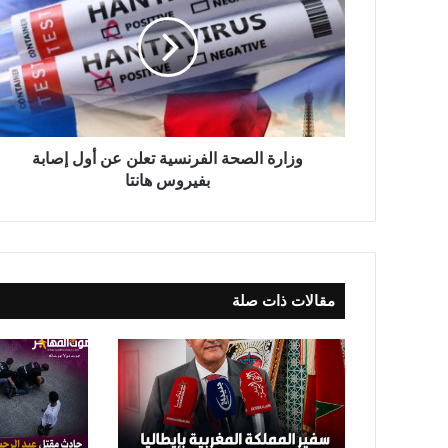
ا
ر
ة
ا
ل
ص
ح
ة
وزارة الصحة الفرنسية تعلن عن أول إصابة
ا
بفيروس هانتا
ل
ف
ر
ن
س
مقالات ذات صلة
ي
ة
ت
ع
ل
ن
ع