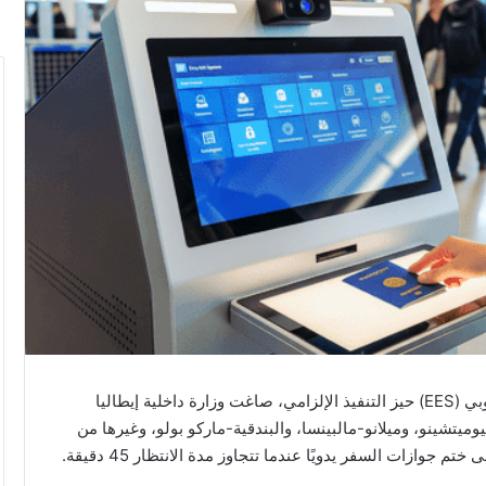
بعد شهر واحد فقط من دخول نظام الدخول/الخروج الأوروبي (EES) حيز التنفيذ الإلزامي، صاغت وزارة داخلية إيطاليا
تشينو، وميلانو-مالبينسا، والبندقية-ماركو بولو، وغيرها من
جوازات السفر يدويًا عندما تتجاوز مدة الانتظار 45 دقيقة.