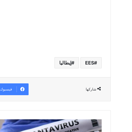
EES
إيطاليا
فيسبوك
شاركها
و
ز